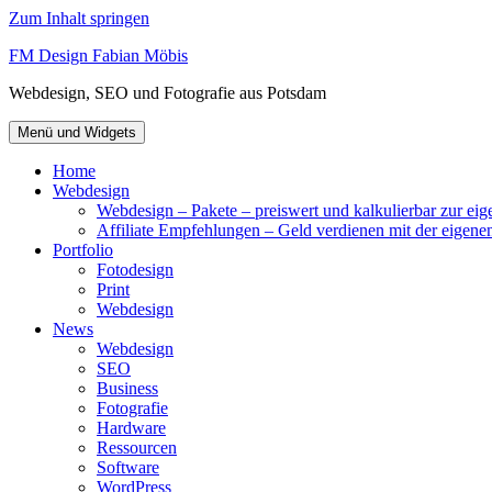
Zum Inhalt springen
FM Design Fabian Möbis
Webdesign, SEO und Fotografie aus Potsdam
Menü und Widgets
Home
Webdesign
Webdesign – Pakete – preiswert und kalkulierbar zur ei
Affiliate Empfehlungen – Geld verdienen mit der eigene
Portfolio
Fotodesign
Print
Webdesign
News
Webdesign
SEO
Business
Fotografie
Hardware
Ressourcen
Software
WordPress